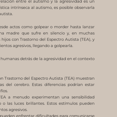
elación entre el autismo y la agresividad es un
ica intrínseca al autismo, es posible observarla
utista.
desde actos como golpear o morder hasta lanzar
una madre que sufre en silencio y, en muchas
 hijos con Trastorno del Espectro Autista (TEA), y
ntos agresivos, llegando a golpearla.
 humanas detrás de la agresividad en el contexto
on Trastorno del Espectro Autista (TEA) muestran
as del cerebro. Estas diferencias podrían estar
íos.
n TEA a menudo experimentan una sensibilidad
o o las luces brillantes. Estos estímulos pueden
tos agresivos.
 pueden enfrentar dificultades para comunicarse