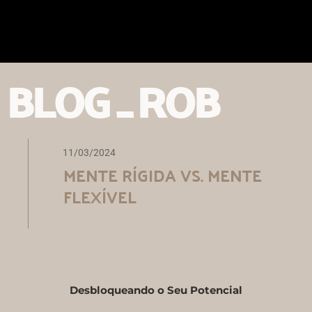
Ir
al
contenido
BLOG _ ROB
11/03/2024
MENTE RÍGIDA VS. MENTE
FLEXÍVEL
Desbloqueando o Seu Potencial