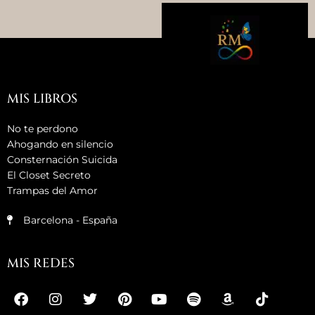
MIS LIBROS
No te perdono
Ahogando en silencio
Consternación Suicida
El Closet Secreto
Trampas del Amor
Barcelona - España
MIS REDES
F
M
I
T
P
Y
S
A
T
a
e
n
w
i
o
p
m
i