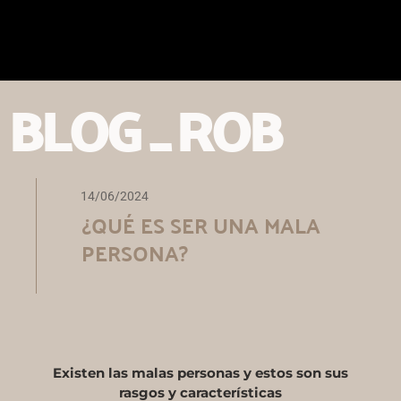
Ir
al
contenido
BLOG _ ROB
14/06/2024
¿QUÉ ES SER UNA MALA
PERSONA?
Existen las malas personas y estos son sus
rasgos y características