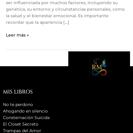
ser influenciada por muchos factores, incluyendo su
genética, su entorno y circunstancias personales, como
la salud y el bienestar emocional. Es importante
recordar que la apariencia […]
Leer más »
MIS LIBROS
No te perdono
Ahogando en silencio
Consternación Suicida
El Closet Secreto
Trampas del Amor