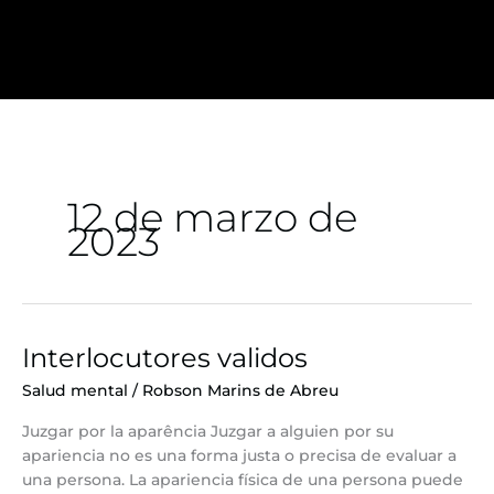
Ir
al
contenido
12 de marzo de
2023
Interlocutores validos
Interlocutores
validos
Salud mental
/
Robson Marins de Abreu
Juzgar por la aparência Juzgar a alguien por su
apariencia no es una forma justa o precisa de evaluar a
una persona. La apariencia física de una persona puede