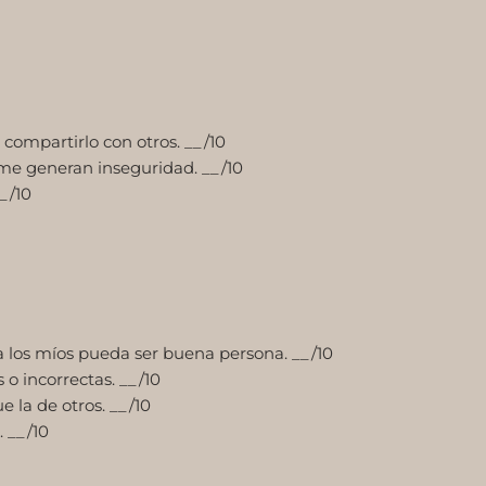
ompartirlo con otros. __/10
me generan inseguridad. __/10
_/10
a los míos pueda ser buena persona. __/10
o incorrectas. __/10
 la de otros. __/10
. __/10