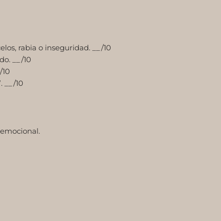
s, rabia o inseguridad. __/10
do. __/10
/10
 __/10
 emocional.