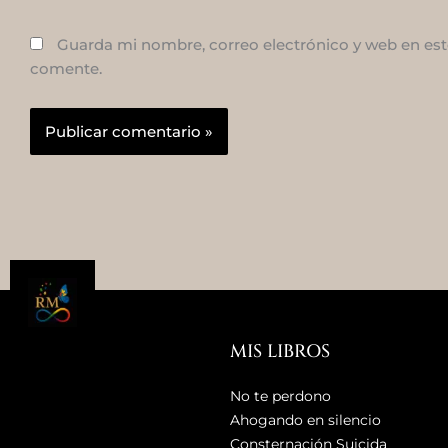
Guarda mi nombre, correo electrónico y web en est
comente.
MIS LIBROS
No te perdono
Ahogando en silencio
Consternación Suicida