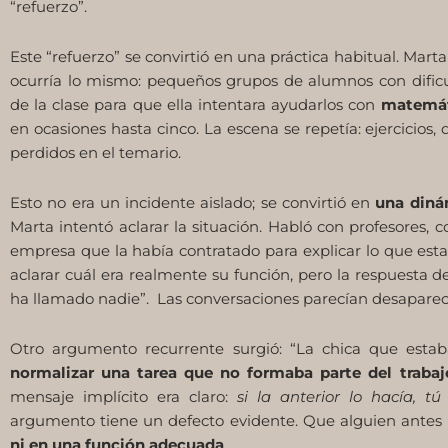
“refuerzo”.
Este “refuerzo” se convirtió en una práctica habitual. Mart
ocurría lo mismo: pequeños grupos de alumnos con dificu
de la clase para que ella intentara ayudarlos con
matemát
en ocasiones hasta cinco. La escena se repetía: ejercicio
perdidos en el temario.
Esto no era un incidente aislado; se convirtió en
una diná
Marta intentó aclarar la situación. Habló con profesores, c
empresa que la había contratado para explicar lo que est
aclarar cuál era realmente su función, pero la respuesta d
ha llamado nadie”. Las conversaciones parecían desaparece
Otro argumento recurrente surgió: “La chica que estaba
normalizar una tarea que no formaba parte del trabaj
mensaje implícito era claro:
si la anterior lo hacía, t
argumento tiene un defecto evidente. Que alguien antes 
ni en una función adecuada
.