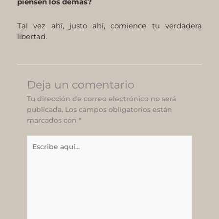
piensen los demás?
Tal vez ahí, justo ahí, comience tu verdadera
libertad.
Deja un comentario
Tu dirección de correo electrónico no será
publicada.
Los campos obligatorios están
marcados con
*
Escribe
aquí...