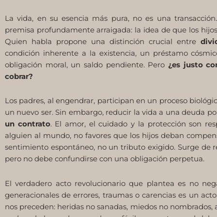
La vida, en su esencia más pura, no es una transacción.
premisa profundamente arraigada: la idea de que los hijos 
Quien habla propone una distinción crucial entre
div
condición inherente a la existencia, un préstamo cósm
obligación moral, un saldo pendiente. Pero
¿es justo con
cobrar?
Los padres, al engendrar, participan en un proceso biológ
un nuevo ser. Sin embargo, reducir la vida a una deuda p
un contrato
. El amor, el cuidado y la protección son re
alguien al mundo, no favores que los hijos deban compensa
sentimiento espontáneo, no un tributo exigido. Surge de reco
pero no debe confundirse con una obligación perpetua.
El verdadero acto revolucionario que plantea es no nega
generacionales de errores, traumas o carencias es un ac
nos preceden: heridas no sanadas, miedos no nombrados, aus