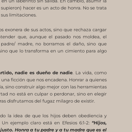
 en un laberinto sin salida. En cambio, asumir la
 supieron) hacer es un acto de honra. No se trata
 sus limitaciones.
los exonera de sus actos, sino que rechaza cargar
ntender que, aunque el pasado nos moldea, el
 padre/ madre, no borramos el daño, sino que
 sino que lo transforma en un cimiento para algo
artido, nadie es dueño de nadie
. La vida, como
s una ficción que nos encadena. Honrar a quienes
, sino construir algo mejor con las herramientas
ertad no está en culpar o perdonar, sino en elegir
ras disfrutamos del fugaz milagro de existir.
ido la idea de que los hijos deben obediencia y
n ejemplo claro está en Efesios 6:1-2:
“Hijos,
justo. Honra a tu padre y a tu madre que es el