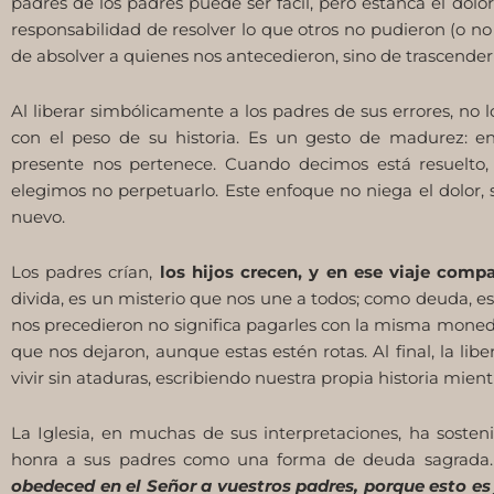
padres de los padres puede ser fácil, pero estanca el dolor
responsabilidad de resolver lo que otros no pudieron (o no
de absolver a quienes nos antecedieron, sino de trascender
Al liberar simbólicamente a los padres de sus errores, no 
con el peso de su historia. Es un gesto de madurez: e
presente nos pertenece. Cuando decimos está resuelto,
elegimos no perpetuarlo. Este enfoque no niega el dolor,
nuevo.
Los padres crían,
los hijos crecen, y en ese viaje comp
divida, es un misterio que nos une a todos; como deuda, e
nos precedieron no significa pagarles con la misma moneda
que nos dejaron, aunque estas estén rotas. Al final, la lib
vivir sin ataduras, escribiendo nuestra propia historia mient
La Iglesia, en muchas de sus interpretaciones, ha sosten
honra a sus padres como una forma de deuda sagrada. U
obedeced en el Señor a vuestros padres, porque esto es 