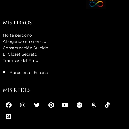
MIS LIBROS
No te perdono
Ahogando en silencio
Consternación Suicida
El Closet Secreto
Trampas del Amor
Barcelona - España
MIS REDES
F
M
I
T
P
Y
S
A
T
a
e
n
w
i
o
p
m
i
c
d
s
i
n
u
o
a
k
e
i
t
t
t
t
t
z
t
b
u
a
t
e
u
i
o
o