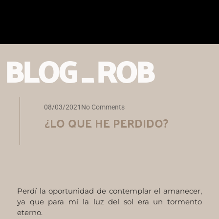
Ir
al
contenido
BLOG _ ROB
08/03/2021
No Comments
¿LO QUE HE PERDIDO?
Perdí la oportunidad de contemplar el amanecer,
ya que para mí la luz del sol era un tormento
eterno.