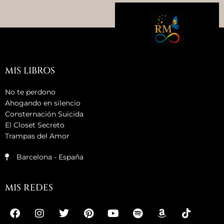
MIS LIBROS
No te perdono
Ahogando en silencio
Consternación Suicida
El Closet Secreto
Trampas del Amor
Barcelona - España
MIS REDES
F
M
I
T
P
Y
S
A
T
a
e
n
w
i
o
p
m
i