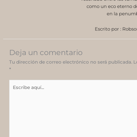
como un eco eterno de
en la penumb
Escrito por : Robs
Deja un comentario
Tu dirección de correo electrónico no será publicada.
L
*
Escribe
aquí...