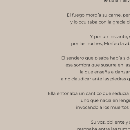
le traían aliv
El fuego mordía su carne, pero
y lo ocultaba con la gracia 
Y por un instante, 
por las noches, Morfeo la a
El sendero que pisaba había sid
esa sombra que susurra en las 
la que enseña a danzar 
a no claudicar ante las piedras 
Ella entonaba un cántico que seducía
uno que nacía en leng
invocando a los muertos 
Su voz, doliente y
resonaba entre las tum