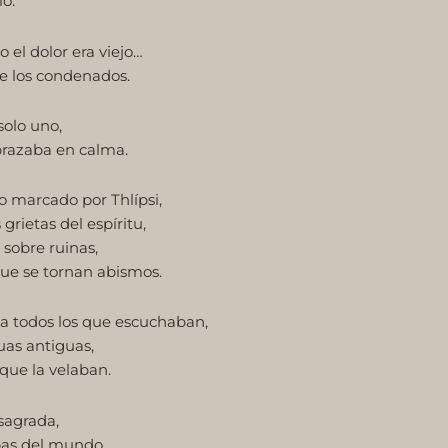
io.
 el dolor era viejo…
de los condenados.
solo uno,
brazaba en calma.
o marcado por Thlípsi,
grietas del espíritu,
sobre ruinas,
que se tornan abismos.
 a todos los que escuchaban,
uas antiguas,
que la velaban.
 sagrada,
bas del mundo,