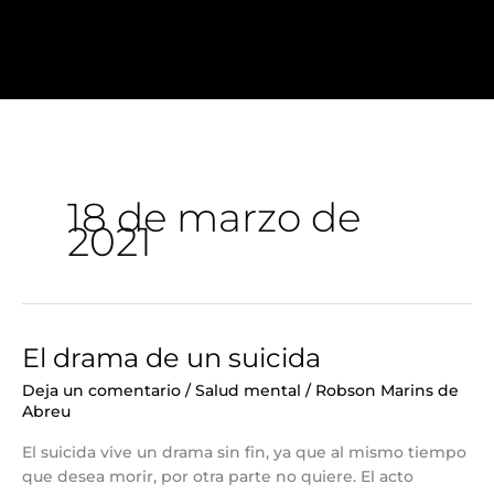
Ir
al
contenido
18 de marzo de
2021
El drama de un suicida
El
drama
Deja un comentario
/
Salud mental
/
Robson Marins de
de
Abreu
un
suicida
El suicida vive un drama sin fin, ya que al mismo tiempo
que desea morir, por otra parte no quiere. El acto