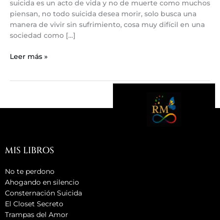
suicida es un acto de vida y no de muerte como muchos
piensan, no todo suicida desea morir, solo busca una
manera de vivir sin sufrimiento, cosa muy difícil en una
sociedad como […]
Leer más »
MIS LIBROS
No te perdono
Ahogando en silencio
Consternación Suicida
El Closet Secreto
Trampas del Amor