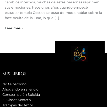
cambios internos, muchas de estas personas reprimen
sus emociones. hace unos años cuando empecé
estudiar terapia Gestalt se puso de moda hablar sobre la
face oculta de la luna, lo que […]
Leer más »
MIS LIBROS
No te perdono
Ahogando en silencio
Consternación Suicida
El Closet Secreto
Trampas del Amor