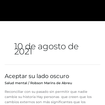
Ir
al
contenido
10 de agosto de
2021
Aceptar su lado oscuro
Aceptar
su
Salud mental
/
Robson Marins de Abreu
lado
oscuro
Reconciliar con su pasado sin permitir que nadie
cambie su historia Hay personas que creen que los
cambios externos son más significantes que los